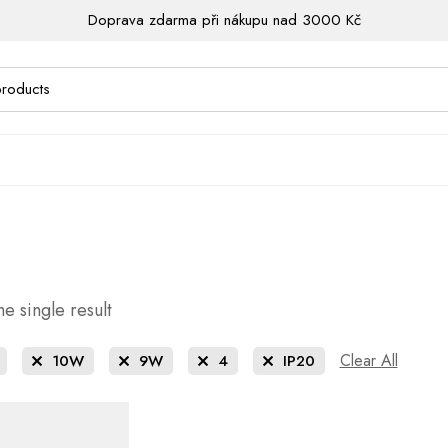
Doprava zdarma při nákupu nad 3000 Kč
e single result
Clear All
10W
9W
4
IP20