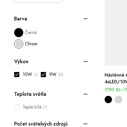
Barva
Černá
Chrom
Výkon
10W
9W
(1)
(0)
Nástěnné s
4xLED/10W
1790
Kč
–
1
Teplota světla
Teplá bílá
(1)
Počet světelných zdrojů