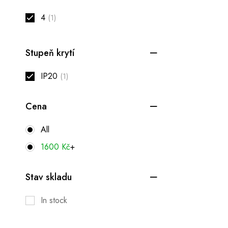
4
(1)
Stupeň krytí
IP20
(1)
Cena
All
1600
Kč
+
Stav skladu
In stock