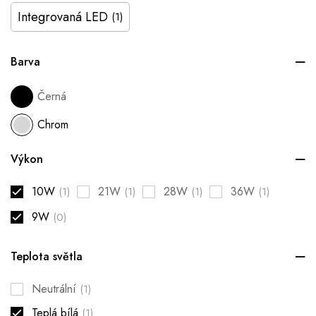
Integrovaná LED
(1)
Barva
Černá
Chrom
Výkon
10W
21W
28W
36W
(1)
(1)
(1)
(1)
9W
(0)
Teplota světla
Neutrální
(1)
Teplá bílá
(1)