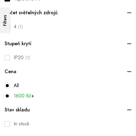
Počet světelných zdrojů
Filters
4
(1)
Stupeň krytí
IP20
(1)
Cena
All
1600
Kč
+
Stav skladu
In stock