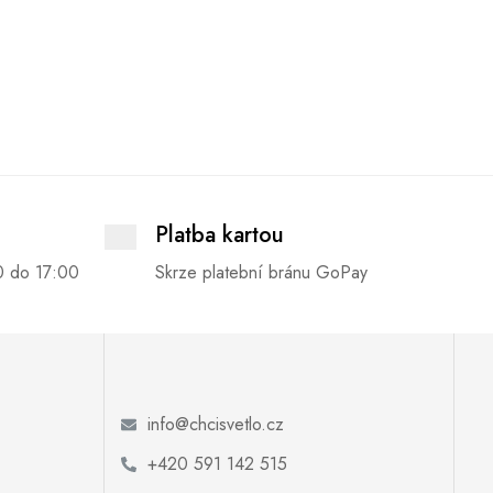
Platba kartou
0 do 17:00
Skrze platební bránu GoPay
info@chcisvetlo.cz
+420 591 142 515