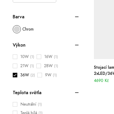
Barva
Chrom
Výkon
10W
16W
(1)
(1)
21W
28W
(1)
(1)
Stojací la
2xLED/36W
36W
9W
(2)
(1)
4690
Kč
Teplota světla
Neutrální
(1)
Teplá bílá
(1)