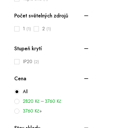
Počet světelných zdrojů
1
2
(1)
(1)
Stupeň krytí
IP20
(2)
Cena
All
–
2820
Kč
3760
Kč
3760
Kč
+
Stav skladu