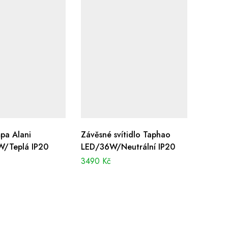
mpa Alani
Závěsné svítidlo Taphao
/Teplá IP20
LED/36W/Neutrální IP20
3490
Kč