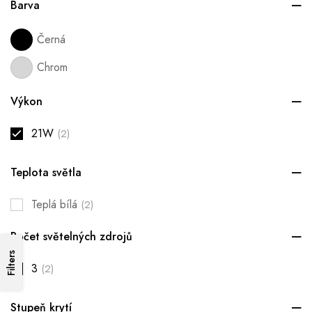
Barva
Černá
Chrom
Výkon
21W
(2)
Teplota světla
Teplá bílá
(2)
Počet světelných zdrojů
Filters
3
(2)
Stupeň krytí