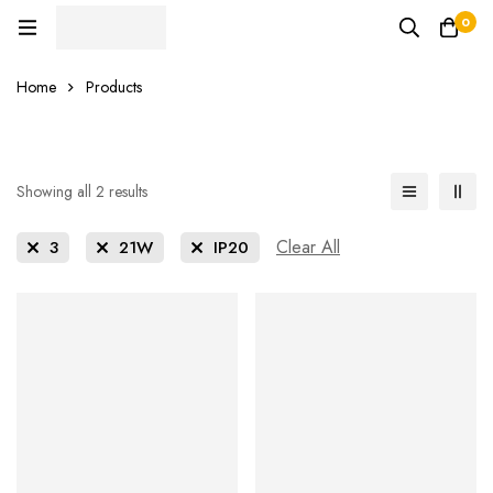
0
Home
Products
Showing all 2 results
Clear All
3
21W
IP20