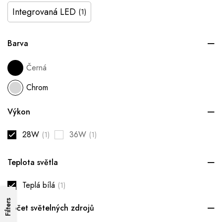
Integrovaná LED
(1)
Barva
Černá
Chrom
Výkon
28W
36W
(1)
(1)
Teplota světla
Teplá bílá
(1)
Filters
Počet světelných zdrojů