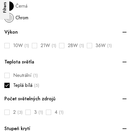
Filters
Černá
Chrom
Výkon
10W
21W
28W
36W
(1)
(1)
(1)
(1)
Teplota světla
Neutrální
(1)
Teplá bílá
(5)
Počet světelných zdrojů
2
3
4
(3)
(1)
(1)
Stupeň krytí