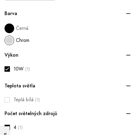
Barva
Černá
Chrom
Výkon
10W
(1)
Teplota světla
Teplá bílá
(1)
Počet světelných zdrojů
4
(1)