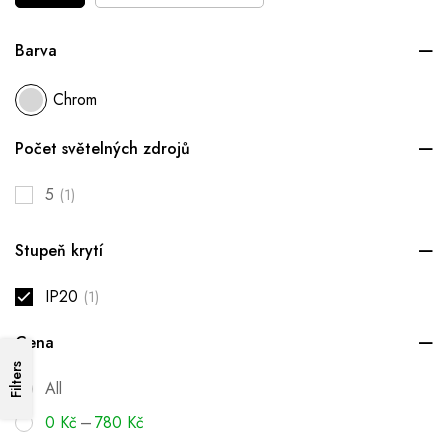
Barva
Chrom
Počet světelných zdrojů
5
(1)
Stupeň krytí
IP20
(1)
Cena
Filters
All
–
0
Kč
780
Kč