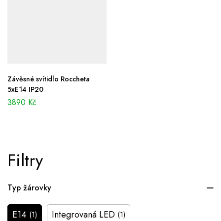
Závěsné svítidlo Roccheta
5xE14 IP20
3890
Kč
Filtry
Typ žárovky
E14
Integrovaná LED
(1)
(1)