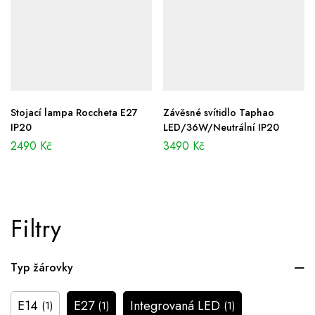
Stojací lampa Roccheta E27
Závěsné svítidlo Taphao
IP20
LED/36W/Neutrální IP20
2490
Kč
3490
Kč
Filtry
Typ žárovky
E14
E27
Integrovaná LED
(1)
(1)
(1)