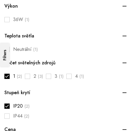
Výkon
36W
(1)
Teplota světla
Neutrální
(1)
Filters
Počet světelných zdrojů
1
2
3
4
(2)
(3)
(1)
(1)
Stupeň krytí
IP20
(2)
IP44
(2)
Cena