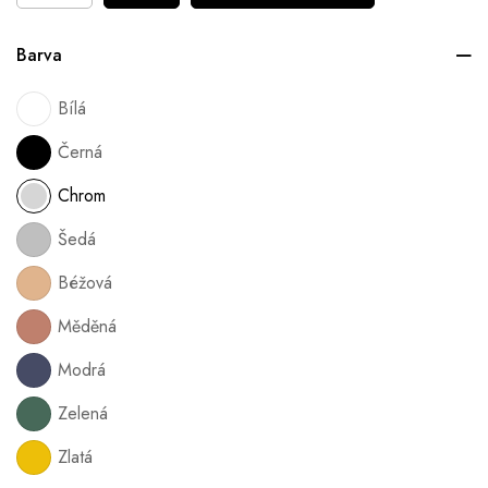
Barva
Bílá
Černá
Chrom
Šedá
Béžová
Měděná
Modrá
Zelená
Zlatá