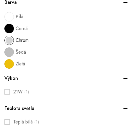
Barva
Bílá
Černá
Chrom
Šedá
Zlatá
Výkon
21W
(1)
Teplota světla
Teplá bílá
(1)