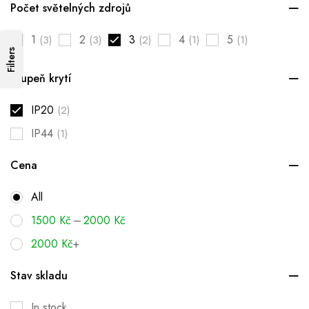
Počet světelných zdrojů
1
2
3
4
5
(3)
(3)
(2)
(1)
(1)
Filters
Stupeň krytí
IP20
(2)
IP44
(1)
Cena
All
–
1500
Kč
2000
Kč
2000
Kč
+
Stav skladu
In stock