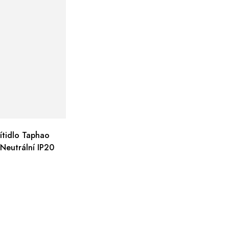
ítidlo Taphao
eutrální IP20