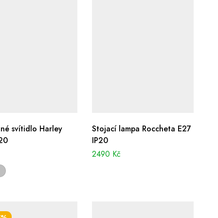
né svítidlo Harley
Stojací lampa Roccheta E27
20
IP20
č
2490
Kč
5%