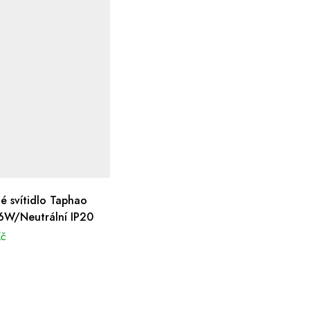
é svítidlo Taphao
6W/Neutrální IP20
Kč