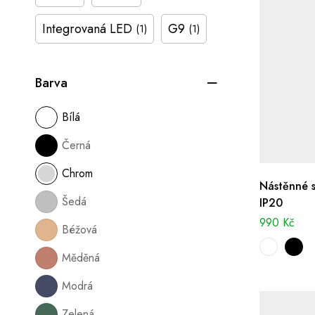
Integrovaná LED
G9
(1)
(1)
Barva
Bílá
Černá
Chrom
Nástěnné s
Šedá
IP20
990
Kč
Béžová
Měděná
Modrá
Zelená