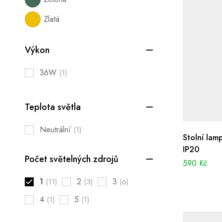
Zlatá
Výkon
36W
(1)
Teplota světla
Neutrální
(1)
Stolní lam
IP20
Počet světelných zdrojů
590
Kč
1
2
3
(11)
(3)
(6)
4
5
(1)
(1)