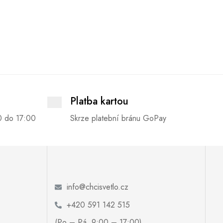
Platba kartou
0 do 17:00
Skrze platební bránu GoPay
info@chcisvetlo.cz
+420 591 142 515
(Po – Pá, 9:00 – 17:00)