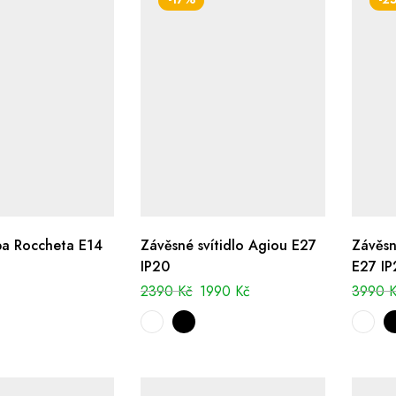
pa Roccheta E14
Závěsné svítidlo Agiou E27
Závěsn
IP20
E27 IP
2390
Kč
1990
Kč
3990