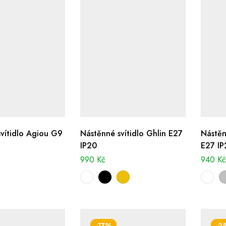
vítidlo Agiou G9
Nástěnné svítidlo Ghlin E27
Nástěn
IP20
E27 IP
990
Kč
940
K
-17%
-2