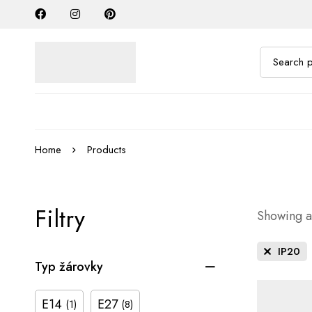
Home
Products
Filtry
Showing al
IP20
Typ žárovky
E14
E27
(1)
(8)