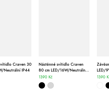
vítidlo Craven 30
Nástěnné svítidlo Craven
Závěsn
/Neutrální IP44
80 cm LED/16W/Neutrální
LED/9
IP44
1390
Kč
1390
K