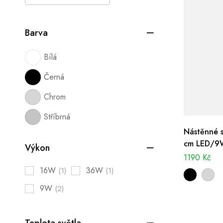
Barva
Bílá
Černá
Chrom
Stříbrná
Nástěnné s
cm LED/9W
Výkon
1190
Kč
16W
36W
(1)
(1)
9W
(2)
Teplota světla