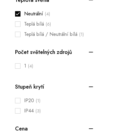
Neutrální
(4)
Teplá bílá
(6)
Teplá bílá / Neutrální bílá
(1)
Počet světelných zdrojů
1
(4)
Stupeň krytí
IP20
(1)
IP44
(3)
Cena