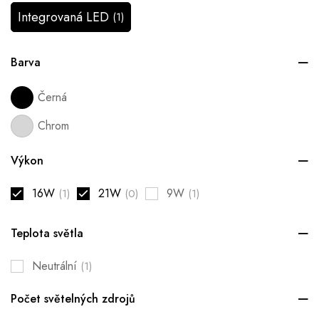
Integrovaná LED
(1)
Barva
Černá
Chrom
Výkon
16W
21W
9W
(1)
(0)
(1)
Teplota světla
Neutrální
(1)
Počet světelných zdrojů