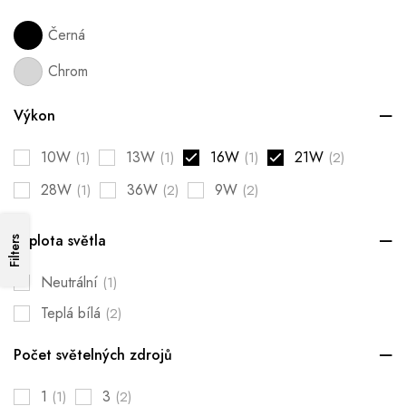
Černá
Chrom
Výkon
10W
13W
16W
21W
(1)
(1)
(1)
(2)
28W
36W
9W
(1)
(2)
(2)
Teplota světla
Filters
Neutrální
(1)
Teplá bílá
(2)
Počet světelných zdrojů
1
3
(1)
(2)