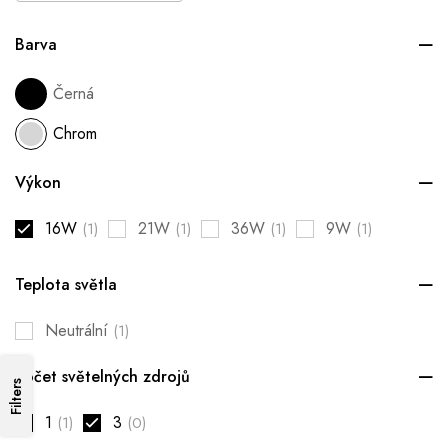
Barva
Černá
Chrom
Výkon
16W
21W
36W
9W
(1)
(1)
(1)
(1)
Teplota světla
Neutrální
(1)
Počet světelných zdrojů
Filters
1
3
(1)
(0)