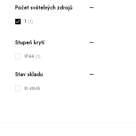
Počet světelných zdrojů
1
(1)
Stupeň krytí
IP44
(1)
Stav skladu
In stock