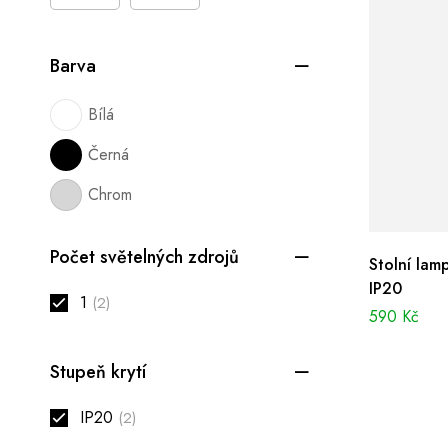
Barva
Bílá
Černá
Chrom
Počet světelných zdrojů
Stolní lam
IP20
1
(2)
590
Kč
Stupeň krytí
IP20
(2)