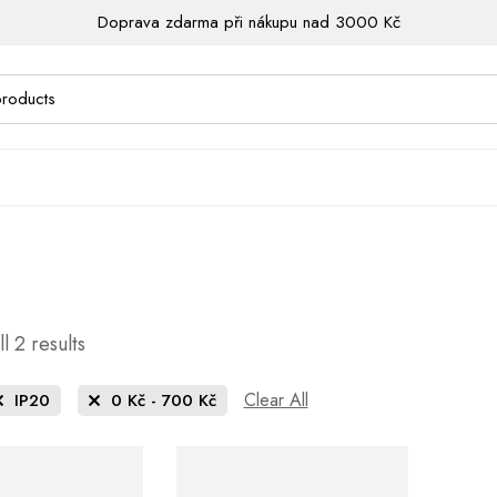
Doprava zdarma při nákupu nad 3000 Kč
l 2 results
Clear All
IP20
0
Kč
-
700
Kč