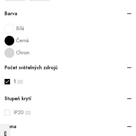
Barva
Bílá
Černá
Chrom
Počet světelných zdrojů
1
(2)
Stupeň krytí
IP20
(2)
Cena