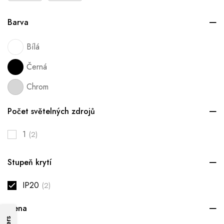
Barva
Bílá
Černá
Chrom
Počet světelných zdrojů
1
(2)
Stupeň krytí
IP20
(2)
Cena