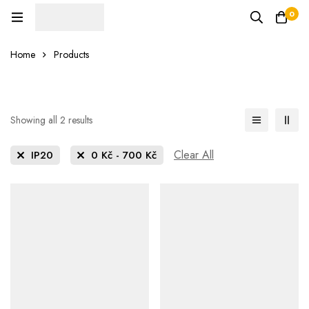
0
Home
Products
Showing all 2 results
Clear All
IP20
0
Kč
-
700
Kč