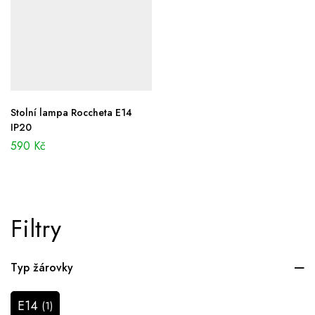
Stolní lampa Roccheta E14
IP20
590
Kč
Filtry
Typ žárovky
E14
(1)