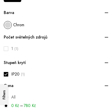
Barva
Chrom
Počet světelných zdrojů
1
(1)
Stupeň krytí
IP20
(1)
Cena
Filters
All
–
0
Kč
780
Kč