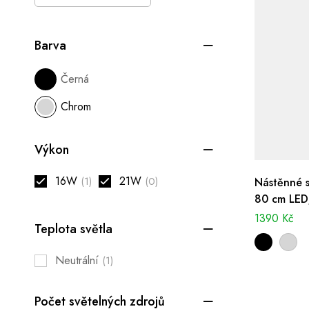
Barva
Černá
Chrom
Výkon
16W
21W
(1)
(0)
Nástěnné s
80 cm LED
IP44
1390
Kč
Teplota světla
Neutrální
(1)
Počet světelných zdrojů