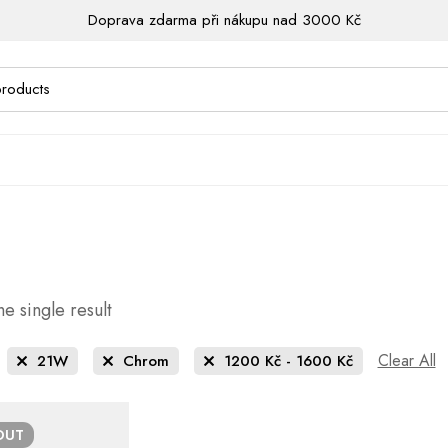
Doprava zdarma při nákupu nad 3000 Kč
e single result
Clear All
21W
Chrom
1200
Kč
-
1600
Kč
OUT