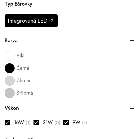
Typ žárovky
Integrovaná LED
(2)
Barva
Bílá
Černá
Chrom
Stříbrná
Výkon
16W
21W
9W
(1)
(0)
(1)