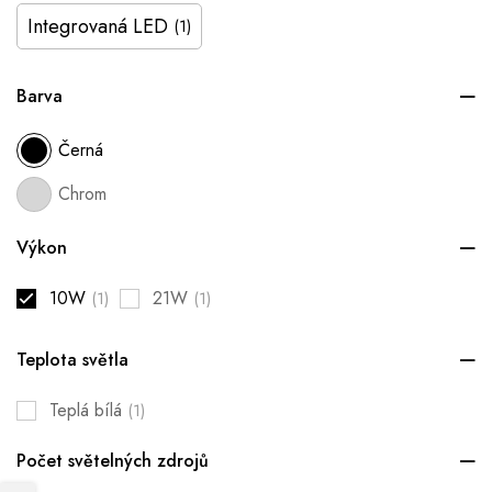
Integrovaná LED
(1)
Barva
Černá
Chrom
Výkon
10W
21W
(1)
(1)
Teplota světla
Teplá bílá
(1)
Počet světelných zdrojů