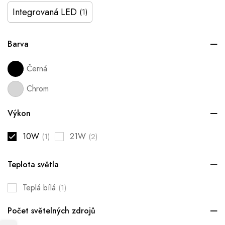
Integrovaná LED
(1)
Barva
Černá
Chrom
Výkon
10W
21W
(1)
(2)
Teplota světla
Teplá bílá
(1)
Počet světelných zdrojů