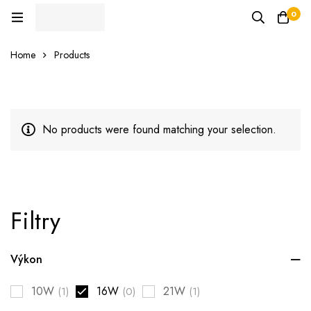
0
Home
Products
No products were found matching your selection.
Filtry
Výkon
10W
16W
21W
(1)
(0)
(1)