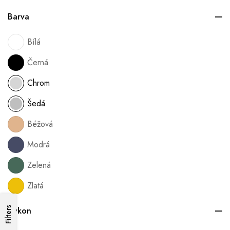
Barva
Bílá
Černá
Chrom
Šedá
Béžová
Modrá
Zelená
Zlatá
Filters
Výkon