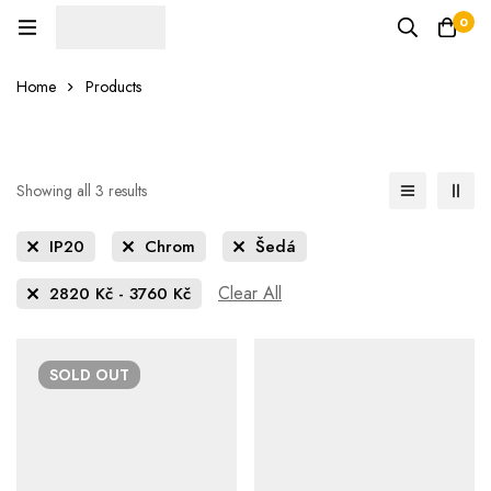
0
Home
Products
Showing all 3 results
IP20
Chrom
Šedá
Clear All
2820
Kč
-
3760
Kč
SOLD
OUT