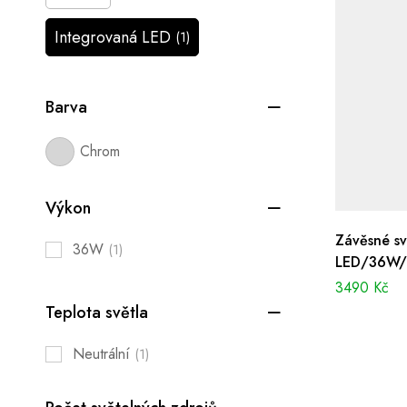
Integrovaná LED
(1)
Barva
Chrom
Výkon
Závěsné sv
36W
(1)
LED/36W/N
3490
Kč
Teplota světla
Neutrální
(1)