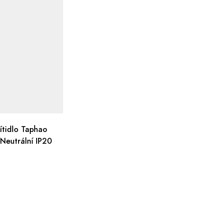
ítidlo Taphao
eutrální IP20