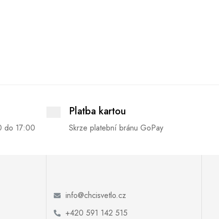
Platba kartou
0 do 17:00
Skrze platební bránu GoPay
info@chcisvetlo.cz
+420 591 142 515