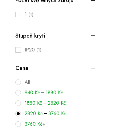
Počet světelných zdrojů
1
(1)
Stupeň krytí
IP20
(1)
Cena
All
–
940
Kč
1880
Kč
–
1880
Kč
2820
Kč
–
2820
Kč
3760
Kč
3760
Kč
+