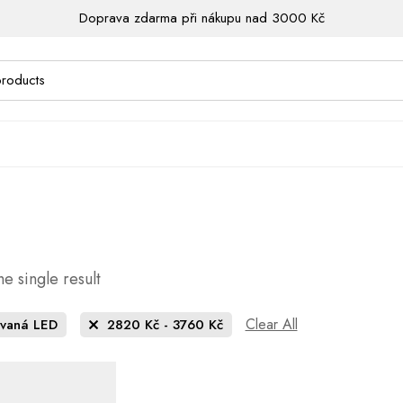
Doprava zdarma při nákupu nad 3000 Kč
e single result
Clear All
ovaná LED
2820
Kč
-
3760
Kč