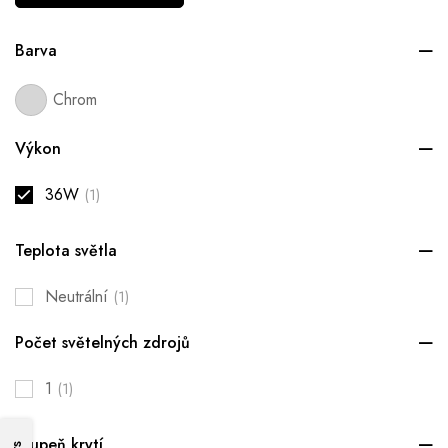
Barva
Chrom
Výkon
36W
(1)
Teplota světla
Neutrální
(1)
Počet světelných zdrojů
1
(1)
Stupeň krytí