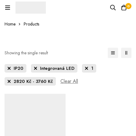
0
Home
Products
Showing the single result
IP20
Integrovaná LED
1
Clear All
2820
Kč
-
3760
Kč