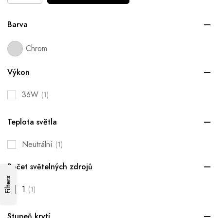
Barva
Chrom
Výkon
36W
(1)
Teplota světla
Neutrální
(1)
Počet světelných zdrojů
Filters
1
(1)
Stupeň krytí