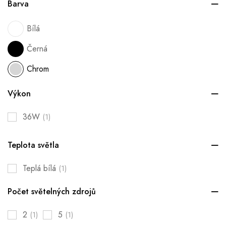
Barva
Bílá
Černá
Chrom
Výkon
36W
(1)
Teplota světla
Teplá bílá
(1)
Počet světelných zdrojů
2
5
(1)
(1)