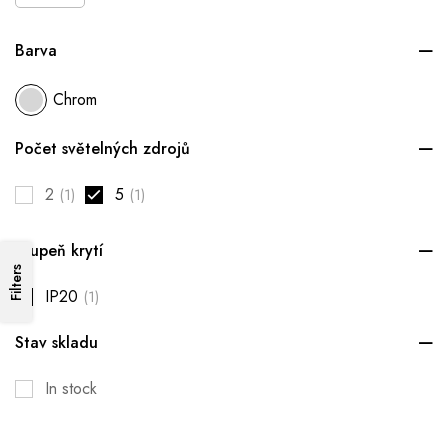
Barva
Chrom
Počet světelných zdrojů
2
5
(1)
(1)
Stupeň krytí
Filters
IP20
(1)
Stav skladu
In stock