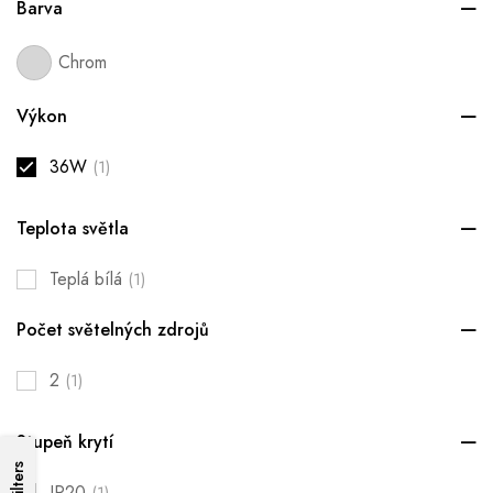
Barva
Chrom
Výkon
36W
(1)
Teplota světla
Teplá bílá
(1)
Počet světelných zdrojů
2
(1)
Stupeň krytí
Filters
IP20