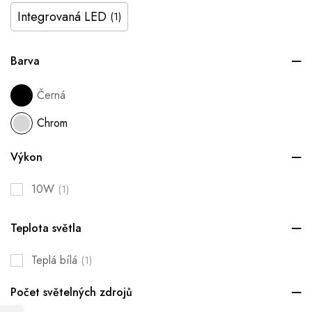
Integrovaná LED
(1)
Barva
Černá
Chrom
Výkon
10W
(1)
Teplota světla
Teplá bílá
(1)
Počet světelných zdrojů