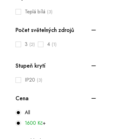
Teplá bílá
(3)
Počet světelných zdrojů
3
4
(2)
(1)
Stupeň krytí
IP20
(3)
Cena
All
1600
Kč
+