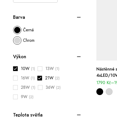
Barva
Černá
Chrom
Výkon
10W
13W
(1)
(1)
Nástěnné s
4xLED/10W
16W
21W
(1)
(2)
1790
Kč
–
1
28W
36W
(1)
(2)
9W
(2)
Teplota světla