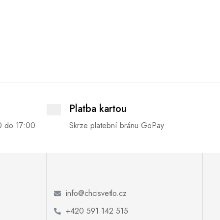
Platba kartou
0 do 17:00
Skrze platební bránu GoPay
info@chcisvetlo.cz
+420 591 142 515