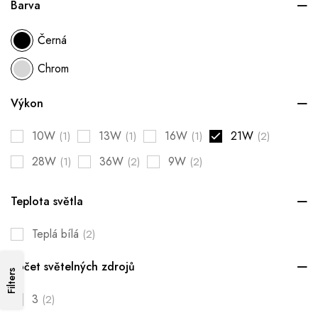
Barva
Černá
Chrom
Výkon
10W
13W
16W
21W
(1)
(1)
(1)
(2)
28W
36W
9W
(1)
(2)
(2)
Teplota světla
Teplá bílá
(2)
Počet světelných zdrojů
Filters
3
(2)