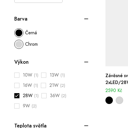
Barva
Černá
Chrom
Výkon
10W
13W
(1)
(1)
Závěsné sví
2xLED/28W
16W
21W
(1)
(2)
2590
Kč
28W
36W
(1)
(2)
9W
(2)
Teplota světla