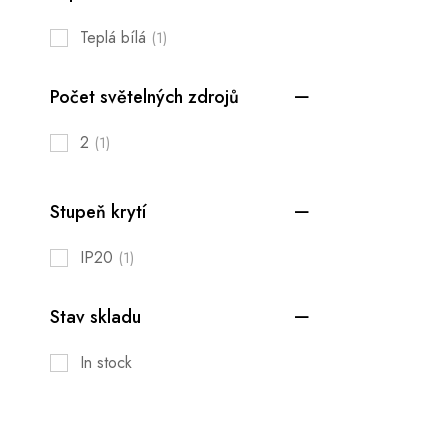
Teplá bílá
(1)
Počet světelných zdrojů
2
(1)
Stupeň krytí
IP20
(1)
Stav skladu
In stock