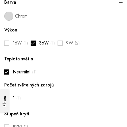
Barva
Chrom
Výkon
16W
36W
9W
(1)
(1)
(2)
Teplota světla
Neutrální
(1)
Počet světelných zdrojů
1
(1)
Filters
Stupeň krytí
IP20