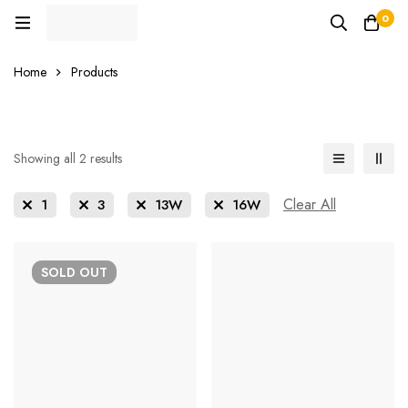
0
Home
Products
Showing all 2 results
Clear All
1
3
13W
16W
SOLD
OUT