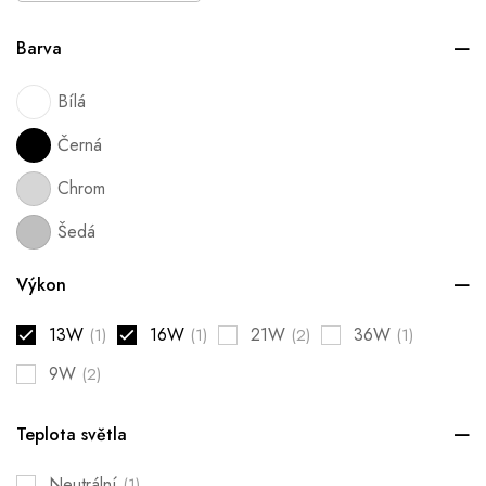
Barva
Bílá
Černá
Chrom
Šedá
Výkon
13W
16W
21W
36W
(1)
(1)
(2)
(1)
9W
(2)
Teplota světla
Neutrální
(1)