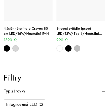
Nástěnné svítidlo Craven 80
Stropní svítidlo Ipsoot
cm LED/16W/Neutrální IP44
LED/13W/Teplá/Neutrální
IP44
1390
Kč
990
Kč
Filtry
Typ žárovky
Integrovaná LED
(2)