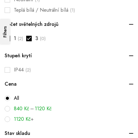
Teplá bílá / Neutrální bílá
(1)
Počet světelných zdrojů
Filters
1
3
(2)
(0)
Stupeň krytí
IP44
(2)
Cena
All
–
840
Kč
1120
Kč
1120
Kč
+
Stav skladu