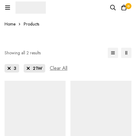
0
Home
Products
Showing all 2 results
Clear All
3
21W