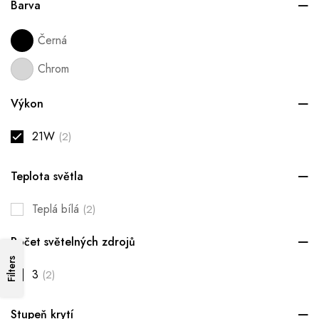
Barva
Černá
Chrom
Výkon
21W
(2)
Teplota světla
Teplá bílá
(2)
Počet světelných zdrojů
Filters
3
(2)
Stupeň krytí