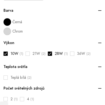
Barva
Černá
Chrom
Výkon
10W
21W
28W
36W
(1)
(2)
(1)
(2)
Teplota světla
Teplá bílá
(2)
Počet světelných zdrojů
2
4
(1)
(1)