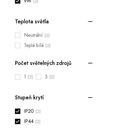
9W
(2)
Teplota světla
Neutrální
(2)
Teplá bílá
(2)
Počet světelných zdrojů
1
3
(2)
(2)
Stupeň krytí
IP20
(2)
IP44
(2)