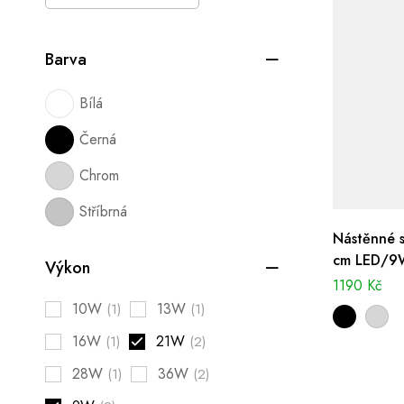
Barva
Bílá
Černá
Chrom
Stříbrná
Nástěnné s
cm LED/9W
Výkon
1190
Kč
10W
13W
(1)
(1)
16W
21W
(1)
(2)
28W
36W
(1)
(2)