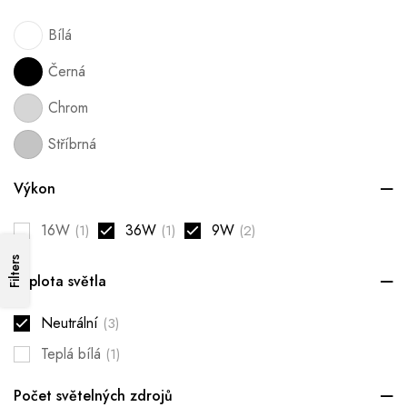
Bílá
Černá
Chrom
Stříbrná
Výkon
16W
36W
9W
(1)
(1)
(2)
Filters
Teplota světla
Neutrální
(3)
Teplá bílá
(1)
Počet světelných zdrojů