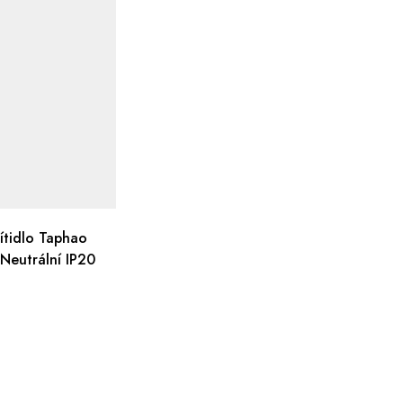
ítidlo Taphao
eutrální IP20