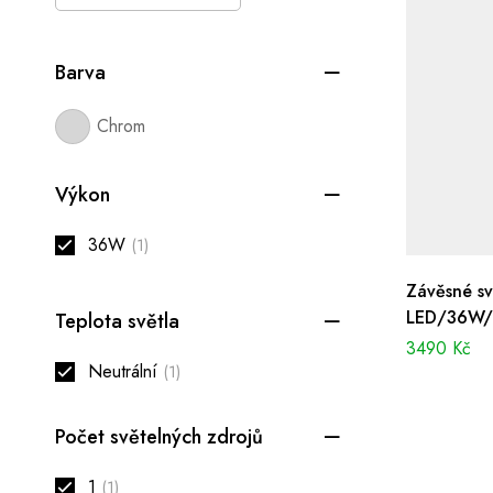
Barva
Chrom
Výkon
36W
(1)
Závěsné sv
LED/36W/N
Teplota světla
3490
Kč
Neutrální
(1)
Počet světelných zdrojů
1
(1)