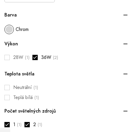
Barva
Chrom
Výkon
28W
36W
(1)
(2)
Teplota světla
Neutrální
(1)
Teplá bílá
(1)
Počet světelných zdrojů
1
2
(1)
(1)