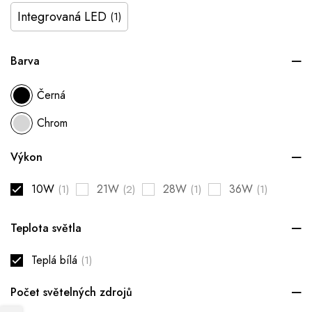
Integrovaná LED
(1)
Barva
Černá
Chrom
Výkon
10W
21W
28W
36W
(1)
(2)
(1)
(1)
Teplota světla
Teplá bílá
(1)
Počet světelných zdrojů