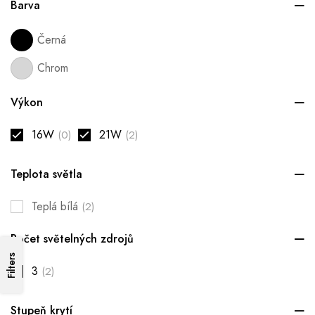
Barva
Černá
Chrom
Výkon
16W
21W
(0)
(2)
Teplota světla
Teplá bílá
(2)
Počet světelných zdrojů
Filters
3
(2)
Stupeň krytí