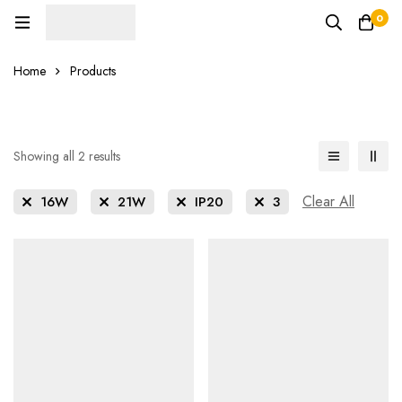
0
Home
Products
Showing all 2 results
Clear All
16W
21W
IP20
3