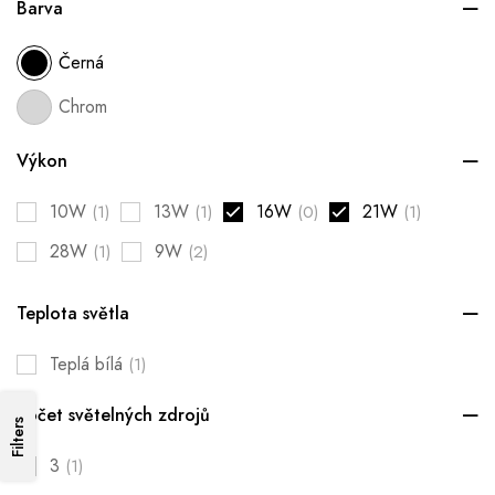
Barva
Černá
Chrom
Výkon
10W
13W
16W
21W
(1)
(1)
(0)
(1)
28W
9W
(1)
(2)
Teplota světla
Teplá bílá
(1)
Počet světelných zdrojů
Filters
3
(1)