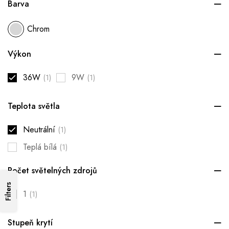
Barva
Chrom
Výkon
36W
9W
(1)
(1)
Teplota světla
Neutrální
(1)
Teplá bílá
(1)
Počet světelných zdrojů
Filters
1
(1)
Stupeň krytí