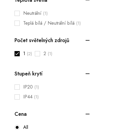
Neutrální
(1)
Teplá bílá / Neutrální bílá
(1)
Počet světelných zdrojů
1
2
(2)
(1)
Stupeň krytí
IP20
(1)
IP44
(1)
Cena
All