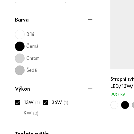
Barva
Bílá
Černá
Chrom
Šedá
Stropní sví
LED/13W/T
Výkon
IP44
990
Kč
13W
36W
(1)
(1)
9W
(2)
Teplota světla